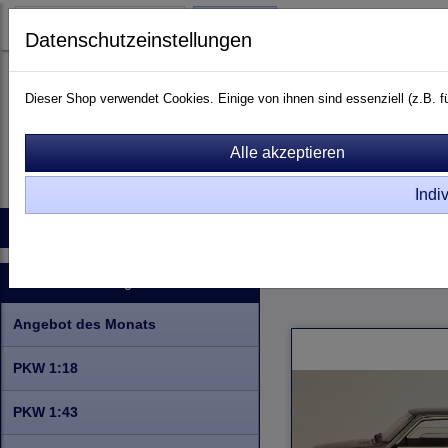
Login
Datenschutzeinstellungen
Dieser Shop verwendet Cookies. Einige von ihnen sind essenziell (z.B.
Indi
Startseite
Produkte
Kontakt
Raritäten
Info zu Rar
PKW 1:18
Serie
Ren
Kategorien
Angebot des Monats
PKW 1:18
PKW 1:43