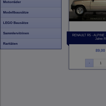
Motorräder
Modellbausätze
LEGO Bausätze
Sammlervitrinen
RENAULT R5 - ALPINE - 
Jahre R
Raritäten
89,00 