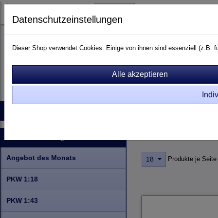
Login
Datenschutzeinstellungen
Dieser Shop verwendet Cookies. Einige von ihnen sind essenziell (z.B.
Indi
Startseite
Produkte
Kontakt
Raritäten
Info zu Rar
PKW 1:18
Kategorien
Angebot des Monats
Produkte je Seite
18
PKW 1:18
PKW 1:43