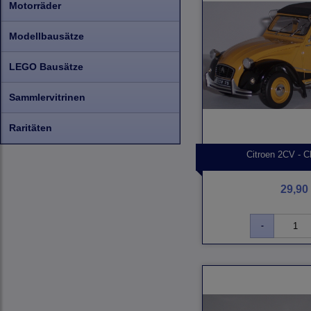
Motorräder
Modellbausätze
LEGO Bausätze
Sammlervitrinen
Raritäten
Citroen 2CV - C
29,90 