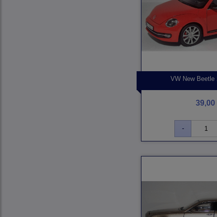
VW New Beetle 2
39,00 