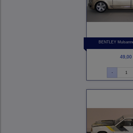
BENTLEY Mulsanne 
49,00 