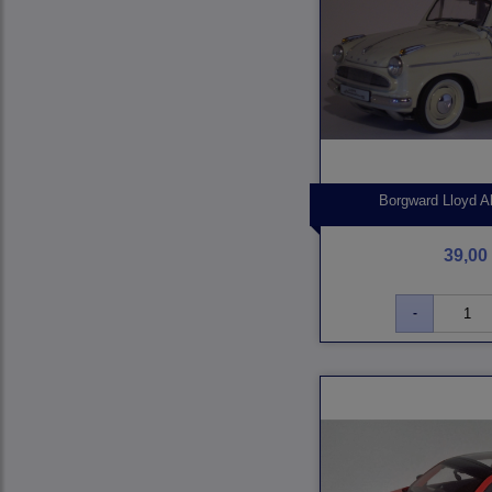
Borgward Lloyd A
39,00 