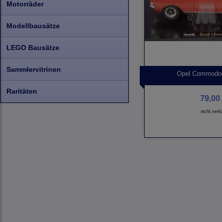
Motorräder
Modellbausätze
LEGO Bausätze
Sammlervitrinen
Opel Commodore
Raritäten
79,00 
nicht verf