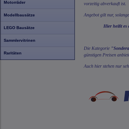
Motorräder
vorzeitig abverkauft ist.
Angebot gilt nur, solange
Modellbausätze
Hier heißt es also s
LEGO Bausätze
Sammlervitrinen
Die Kategorie
"Sondera
Raritäten
günstigen Preisen anbie
Auch hier stehen nur seh