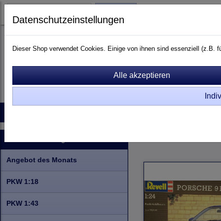
Login
Datenschutzeinstellungen
Dieser Shop verwendet Cookies. Einige von ihnen sind essenziell (z.B.
Indi
Startseite
Produkte
Kontakt
Raritäten
Info zu Rar
Modellbausätze
PKW
Kategorien
Angebot des Monats
PKW 1:18
PKW 1:43