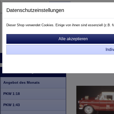
Login
Datenschutzeinstellungen
Dieser Shop verwendet Cookies. Einige von ihnen sind essenziell (z.B.
Indi
Startseite
Produkte
Kontakt
Raritäten
Info zu Rar
PKW 1:18
Serie
Ope
Kategorien
Angebot des Monats
PKW 1:18
PKW 1:43