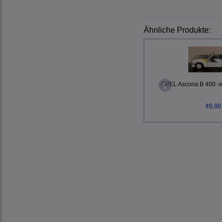
Ähnliche Produkte:
OPEL Ascona B 400 -we
49,00