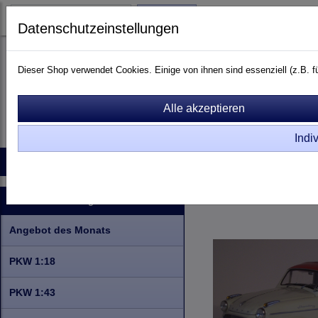
Login
Datenschutzeinstellungen
Dieser Shop verwendet Cookies. Einige von ihnen sind essenziell (z.B.
Indi
Startseite
Produkte
Kontakt
Raritäten
Info zu Rar
PKW 1:18
Serie
Bor
Kategorien
Angebot des Monats
PKW 1:18
PKW 1:43