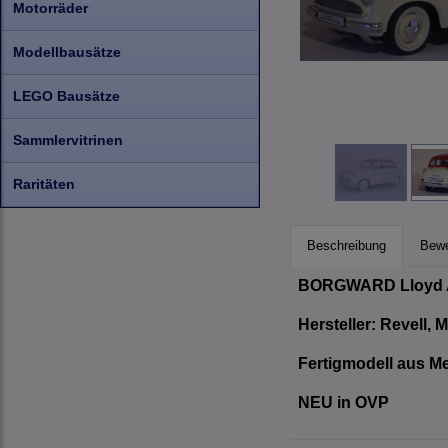
Motorräder
Modellbausätze
LEGO Bausätze
Sammlervitrinen
Raritäten
Beschreibung
Bewe
BORGWARD Lloyd Al
Hersteller: Revell, 
Fertigmodell aus Met
NEU in OVP